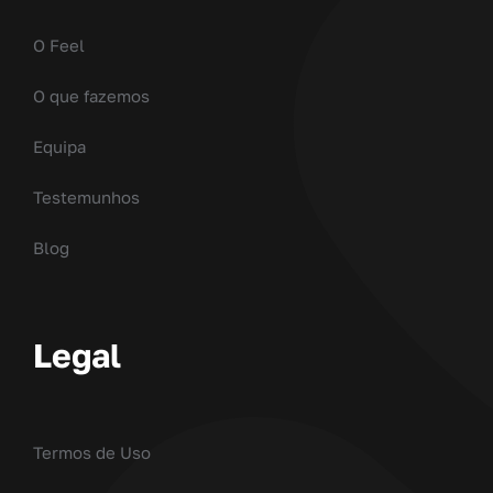
O Feel
O que fazemos
Equipa
Testemunhos
Blog
Legal
Termos de Uso